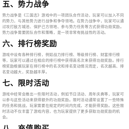
五、势力战争
势力战争是《三国志》游戏中的一项团队合作活动，玩家可以加入不同
的势力，与其他势力进行战争和争夺领地。在势力战争中，玩家可以通
过攻打敌方城池、保护己方领地、参与势力任务等方式获得功勋奖励。
势力战争需要团队合作和策略，是一项非常有挑战性的活动。
六、排行榜奖励
游戏中设有各种排行榜，例如战力排行榜、等级排行榜、财富排行榜
等，玩家可以通过在相应的排行榜中获得高名次来获得功勋奖励。排行
榜奖励根据玩家在排行榜中的名次和排名变动情况而定，名次越高、排
名变动越大，奖励越丰厚。
七、限时活动
游戏中经常会推出一些限时活动，例如节日活动、周年庆典等，玩家可
以参与这些活动来获得额外的功勋奖励。限时活动通常设置了一些特殊
的任务和挑战，玩家需要在规定的时间内完成，才能获得奖励。这些限
时活动不仅丰富了游戏内容，也为玩家提供了更多获取功勋奖励的机
会。
八、充值购买