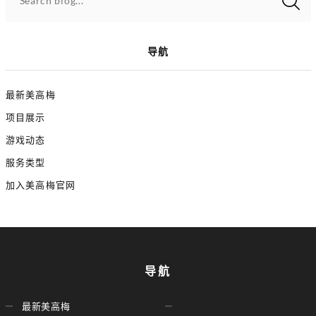
Search blog...
导航
最新美高梅
项目展示
游戏动态
服务类型
加入美高梅官网
导航
最新美高梅