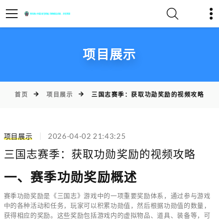
项目展示
首页
项目展示
三国志赛季：获取功勋奖励的视频攻略
项目展示
2026-04-02 21:43:25
三国志赛季：获取功勋奖励的视频攻略
一、赛季功勋奖励概述
赛季功勋奖励是《三国志》游戏中的一项重要奖励体系，通过参与游戏
中的各种活动和任务，玩家可以积累功勋值，然后根据功勋值的数量，
获得相应的奖励。这些奖励包括游戏内的虚拟物品、道具、装备等，可