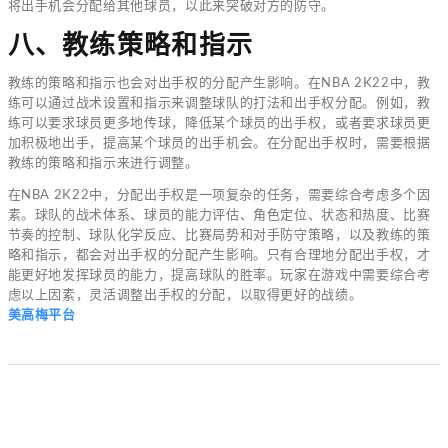
将出手机会分配给其他球员，以此来突破对方的防守。
八、教练策略和指示
教练的策略和指示也会对出手权的分配产生影响。在NBA 2K22中，教
练可以通过战术设置和指示来调整球队的打法和出手权分配。例如，教
练可以要求球员更多地传球，降低某个球员的出手权，或者要求球员更
加积极地出手，提高某个球员的出手机会。在分配出手权时，需要根据
教练的策略和指示来进行调整。
在NBA 2K22中，分配出手权是一项复杂的任务，需要综合考虑多个因
素。球队的战术体系、球员的能力评估、角色定位、状态和热度、比赛
节奏的控制、球队化学反应、比赛局势和对手防守策略，以及教练的策
略和指示，都会对出手权的分配产生影响。只有合理地分配出手权，才
能更好地发挥球员的能力，提高球队的胜率。玩家在游戏中需要综合考
虑以上因素，灵活调整出手权的分配，以取得更好的战绩。
美高梅平台