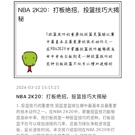
2026-03-22 15:15:21
NBA 2K20：打板绝招，投篮技巧大揭秘
1. 投篮技巧的重要性 投篮是篮球比赛中最基本且最重要
的技术动作之一。在NBA 2K20中，掌握投篮技巧能够
提高命中率，而打板则是一种投篮技巧的变种。打板投
篮不仅可以增加进球的几率，还能为球队争取进攻篮
板，延长进攻时间。本文将介绍如何在NBA 2K20中打