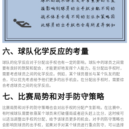
六、球队化学反应的考量
球队的化学反应对于分配出手权也有一定的影响。球队中的球员之间需
要有良好的默契和配合，才能更好地发挥个人能力。在分配出手权时，
需要考虑球员之间的化学反应。例如，某个球员擅长与某个队友的配
合，可以优先考虑给予他们更多的出手机会。在分配出手权时，需要综
合考虑球员之间的化学反应。
七、比赛局势和对手防守策略
比赛局势和对手的防守策略也会对出手权的分配产生影响。在比赛中，
有时候球队需要依靠某个球员来打破僵局或者迎头赶上比分，这时候可
以适当调整出手权的分配，给予该球员更多的机会。对手的防守策略也
会影响到球员的出手权，如果对手对某个球员进行重点防守，可以选择