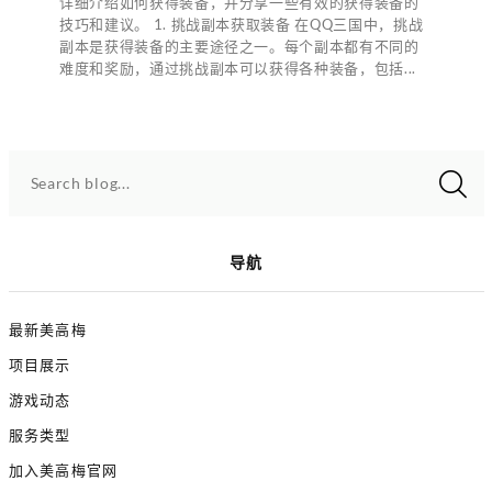
详细介绍如何获得装备，并分享一些有效的获得装备的
技巧和建议。 1. 挑战副本获取装备 在QQ三国中，挑战
副本是获得装备的主要途径之一。每个副本都有不同的
难度和奖励，通过挑战副本可以获得各种装备，包括...
Search blog...
导航
最新美高梅
项目展示
游戏动态
服务类型
加入美高梅官网