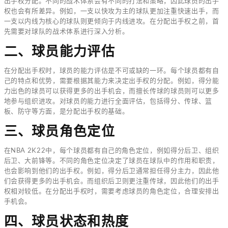
出手权分配。不同的战术体系会有不同的打法和策略，因此球员的出手
权也会有所差异。例如，一支以快攻为主的球队更加注重快速出手，而
一支以内线为核心的球队则更倾向于内线进攻。在分配出手权之前，首
先需要对球队的战术体系进行深入分析。
二、球员能力评估
在分配出手权时，球员的能力评估是不可或缺的一环。每个球员都有自
己的特点和优势，需要根据其能力来决定出手权的分配。例如，得分能
力出色的球员可以获得更多的出手机会，而擅长传球的球员则可以更多
地参与组织进攻。对球员的能力进行全面评估，包括得分、传球、篮
板、防守等方面，是分配出手权的基础。
三、球员角色定位
在NBA 2K22中，每个球员都有自己的角色定位，例如得分后卫、组织
后卫、大前锋等。不同的角色定位决定了球员在球队中的作用和职责，
也会影响到他们的出手权。例如，得分后卫通常担任得分主力，因此他
们会获得更多的出手机会。而组织后卫则更注重传球，因此他们的出手
权相对较低。在分配出手权时，需要考虑球员的角色定位，合理安排出
手机会。
四、球员状态和热度