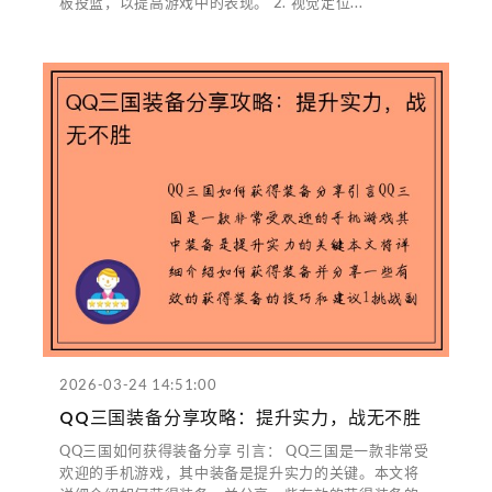
板投篮，以提高游戏中的表现。 2. 视觉定位...
2026-03-24 14:51:00
QQ三国装备分享攻略：提升实力，战无不胜
QQ三国如何获得装备分享 引言： QQ三国是一款非常受
欢迎的手机游戏，其中装备是提升实力的关键。本文将