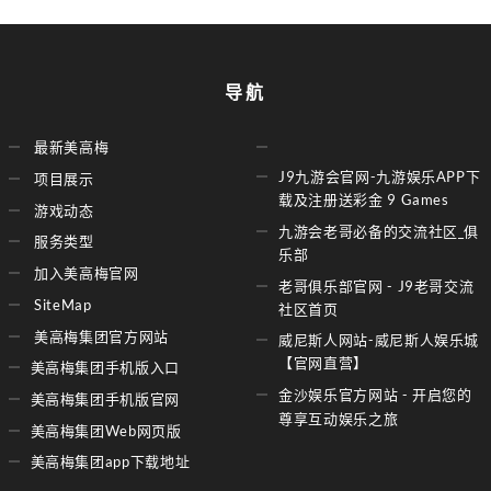
导航
最新美高梅
J9九游会官网-九游娱乐APP下
项目展示
载及注册送彩金 9 Games
游戏动态
九游会老哥必备的交流社区_俱
服务类型
乐部
加入美高梅官网
老哥俱乐部官网 - J9老哥交流
SiteMap
社区首页
美高梅集团官方网站
威尼斯人网站-威尼斯人娱乐城
【官网直营】
美高梅集团手机版入口
金沙娱乐官方网站 - 开启您的
美高梅集团手机版官网
尊享互动娱乐之旅
美高梅集团Web网页版
美高梅集团app下载地址