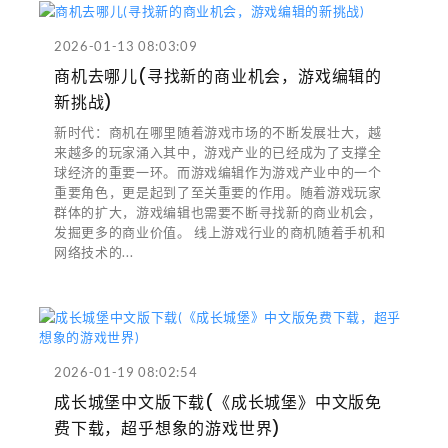
2026-01-13 08:03:09
商机去哪儿(寻找新的商业机会，游戏编辑的
新挑战)
新时代：商机在哪里随着游戏市场的不断发展壮大，越
来越多的玩家涌入其中，游戏产业的已经成为了支撑全
球经济的重要一环。而游戏编辑作为游戏产业中的一个
重要角色，更是起到了至关重要的作用。随着游戏玩家
群体的扩大，游戏编辑也需要不断寻找新的商业机会，
发掘更多的商业价值。 线上游戏行业的商机随着手机和
网络技术的...
2026-01-19 08:02:54
成长城堡中文版下载(《成长城堡》中文版免
费下载，超乎想象的游戏世界)